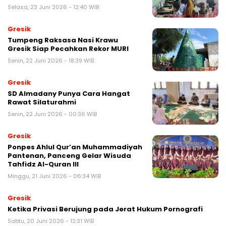
Selasa, 23 Juni 2026 - 12:40 WIB
Gresik
Tumpeng Raksasa Nasi Krawu
Gresik Siap Pecahkan Rekor MURI
Senin, 22 Juni 2026 - 18:39 WIB
Gresik
SD Almadany Punya Cara Hangat
Rawat Silaturahmi
Senin, 22 Juni 2026 - 00:36 WIB
Gresik
Ponpes Ahlul Qur’an Muhammadiyah
Pantenan, Panceng Gelar Wisuda
Tahfidz Al-Quran III
Minggu, 21 Juni 2026 - 06:34 WIB
Gresik
Ketika Privasi Berujung pada Jerat Hukum Pornografi
Sabtu, 20 Juni 2026 - 12:31 WIB