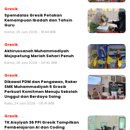
Gresik
Spemdalas Gresik Petakan
Kemampuan Ibadah dan Tahsin
Guru
Kamis, 25 Juni 2026 - 18:44 WIB
Gresik
Akhirussanah Muhammadiyah
Mojopetung Meriah Sehari Penuh
Kamis, 25 Juni 2026 - 00:42 WIB
Gresik
Dikawal PDM dan Pengawas, Raker
SMK Muhammadiyah 5 Gresik
Perkuat Komitmen Menuju Sekolah
Unggul dan Berdaya Saing
Rabu, 24 Juni 2026 - 06:41 WIB
Gresik
TK Aisyiyah 36 PPI Gresik Tampilkan
Pembelajaran AI dan Coding