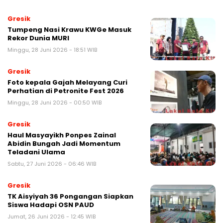
Gresik
Tumpeng Nasi Krawu KWGe Masuk
Rekor Dunia MURI
Minggu, 28 Juni 2026 - 18:51 WIB
Gresik
Foto kepala Gajah Melayang Curi
Perhatian di Petronite Fest 2026
Minggu, 28 Juni 2026 - 00:50 WIB
Gresik
Haul Masyayikh Ponpes Zainal
Abidin Bungah Jadi Momentum
Teladani Ulama
Sabtu, 27 Juni 2026 - 06:46 WIB
Gresik
TK Aisyiyah 36 Pongangan Siapkan
Siswa Hadapi OSN PAUD
Jumat, 26 Juni 2026 - 12:45 WIB