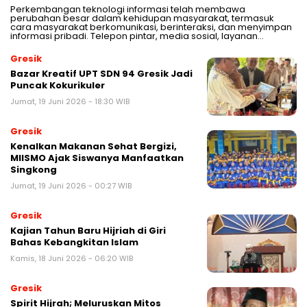
Perkembangan teknologi informasi telah membawa
perubahan besar dalam kehidupan masyarakat, termasuk
cara masyarakat berkomunikasi, berinteraksi, dan menyimpan
informasi pribadi. Telepon pintar, media sosial, layanan…
Gresik
Bazar Kreatif UPT SDN 94 Gresik Jadi
Puncak Kokurikuler
Jumat, 19 Juni 2026 - 18:30 WIB
Gresik
Kenalkan Makanan Sehat Bergizi,
MIISMO Ajak Siswanya Manfaatkan
Singkong
Jumat, 19 Juni 2026 - 00:27 WIB
Gresik
Kajian Tahun Baru Hijriah di Giri
Bahas Kebangkitan Islam
Kamis, 18 Juni 2026 - 06:20 WIB
Gresik
Spirit Hijrah; Meluruskan Mitos