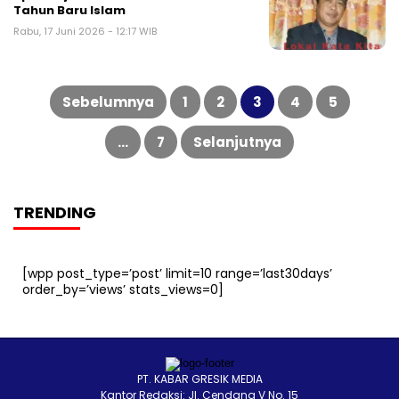
Tahun Baru Islam
Rabu, 17 Juni 2026 - 12:17 WIB
Paginasi
pos
Sebelumnya
1
2
3
4
5
…
7
Selanjutnya
TRENDING
[wpp post_type=’post’ limit=10 range=’last30days’
order_by=’views’ stats_views=0]
PT. KABAR GRESIK MEDIA
Kantor Redaksi: Jl. Cendana V No. 15