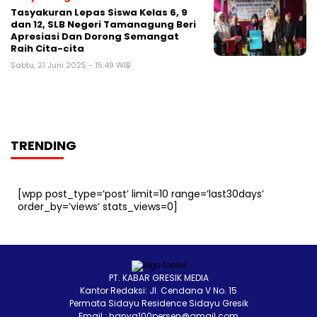
Tasyakuran Lepas Siswa Kelas 6, 9
dan 12, SLB Negeri Tamanagung Beri
Apresiasi Dan Dorong Semangat
Raih Cita-cita
Sabtu, 21 Juni 2025 - 15:49 WIB
TRENDING
[wpp post_type=’post’ limit=10 range=’last30days’
order_by=’views’ stats_views=0]
PT. KABAR GRESIK MEDIA
Kantor Redaksi: Jl. Cendana V No. 15
Permata Sidayu Residence Sidayu Gresik
Email : hanya100persen@gmail.com