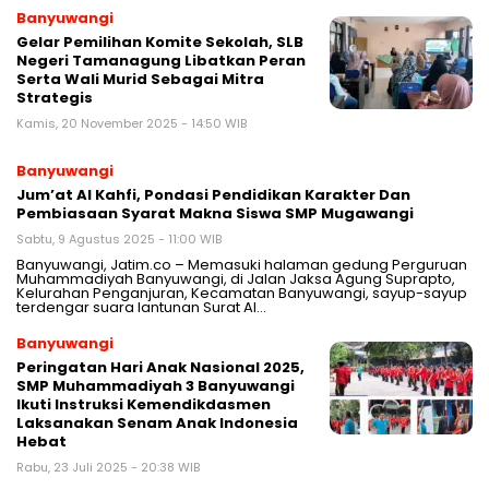
Banyuwangi
Gelar Pemilihan Komite Sekolah, SLB
Negeri Tamanagung Libatkan Peran
Serta Wali Murid Sebagai Mitra
Strategis
Kamis, 20 November 2025 - 14:50 WIB
Banyuwangi
Jum’at Al Kahfi, Pondasi Pendidikan Karakter Dan
Pembiasaan Syarat Makna Siswa SMP Mugawangi
Sabtu, 9 Agustus 2025 - 11:00 WIB
Banyuwangi, Jatim.co – Memasuki halaman gedung Perguruan
Muhammadiyah Banyuwangi, di Jalan Jaksa Agung Suprapto,
Kelurahan Penganjuran, Kecamatan Banyuwangi, sayup-sayup
terdengar suara lantunan Surat Al…
Banyuwangi
Peringatan Hari Anak Nasional 2025,
SMP Muhammadiyah 3 Banyuwangi
Ikuti Instruksi Kemendikdasmen
Laksanakan Senam Anak Indonesia
Hebat
Rabu, 23 Juli 2025 - 20:38 WIB