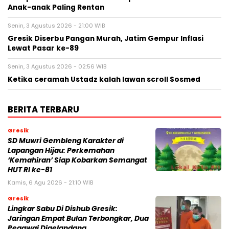
Anak-anak Paling Rentan
Senin, 3 Agustus 2026 - 21:00 WIB
Gresik Diserbu Pangan Murah, Jatim Gempur Inflasi
Lewat Pasar ke-89
Senin, 3 Agustus 2026 - 02:56 WIB
Ketika ceramah Ustadz kalah lawan scroll Sosmed
BERITA TERBARU
Gresik
SD Muwri Gembleng Karakter di
Lapangan Hijau: Perkemahan
‘Kemahiran’ Siap Kobarkan Semangat
HUT RI ke-81
Kamis, 6 Agu 2026 - 21:10 WIB
Gresik
Lingkar Sabu Di Dishub Gresik:
Jaringan Empat Bulan Terbongkar, Dua
Pegawai Digelandang