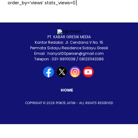
order_by=’views’ stats_views=0]
PT. KABAR GRESIK MEDIA
Kantor Redaksi: Jl. Cendana V No. 15
Permata Sidayu Residence Sidayu Gresik
Email : hanya100persen@gmail.com
Telepon : 031-99111038 / 081231143386
HOME
COPYRIGHT © 2026 POKO'E JATIM - ALL RIGHTS RESERVED