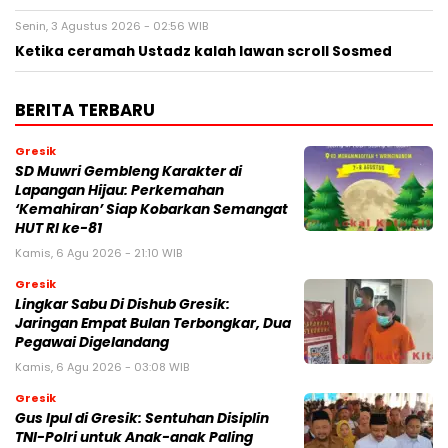
Senin, 3 Agustus 2026 - 02:56 WIB
Ketika ceramah Ustadz kalah lawan scroll Sosmed
BERITA TERBARU
Gresik
SD Muwri Gembleng Karakter di
Lapangan Hijau: Perkemahan
‘Kemahiran’ Siap Kobarkan Semangat
HUT RI ke-81
Kamis, 6 Agu 2026 - 21:10 WIB
Gresik
Lingkar Sabu Di Dishub Gresik:
Jaringan Empat Bulan Terbongkar, Dua
Pegawai Digelandang
Kamis, 6 Agu 2026 - 03:08 WIB
Gresik
Gus Ipul di Gresik: Sentuhan Disiplin
TNI-Polri untuk Anak-anak Paling