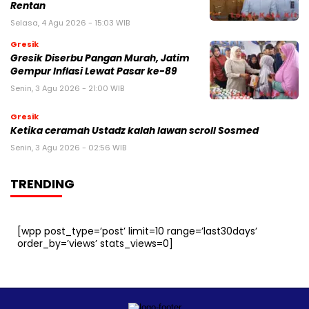
Rentan
Selasa, 4 Agu 2026 - 15:03 WIB
Gresik
Gresik Diserbu Pangan Murah, Jatim
Gempur Inflasi Lewat Pasar ke-89
Senin, 3 Agu 2026 - 21:00 WIB
Gresik
Ketika ceramah Ustadz kalah lawan scroll Sosmed
Senin, 3 Agu 2026 - 02:56 WIB
TRENDING
[wpp post_type=’post’ limit=10 range=’last30days’
order_by=’views’ stats_views=0]