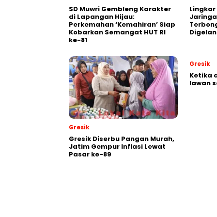
SD Muwri Gembleng Karakter
Lingkar
di Lapangan Hijau:
Jaringa
Perkemahan ‘Kemahiran’ Siap
Terbon
Kobarkan Semangat HUT RI
Digela
ke-81
Gresik
Ketika 
lawan s
Gresik
Gresik Diserbu Pangan Murah,
Jatim Gempur Inflasi Lewat
Pasar ke-89