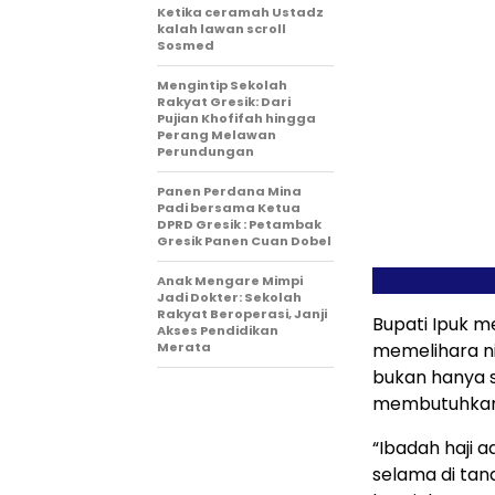
Ketika ceramah Ustadz
kalah lawan scroll
Sosmed
Mengintip Sekolah
Rakyat Gresik: Dari
Pujian Khofifah hingga
Perang Melawan
Perundungan
Panen Perdana Mina
Padi bersama Ketua
DPRD Gresik : Petambak
Gresik Panen Cuan Dobel
Anak Mengare Mimpi
Jadi Dokter: Sekolah
Rakyat Beroperasi, Janji
Bupati Ipuk 
Akses Pendidikan
Merata
memelihara ni
bukan hanya so
membutuhkan 
“Ibadah haji 
selama di tan