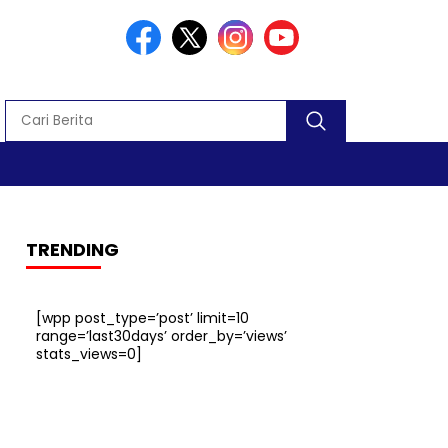
TRENDING
[wpp post_type=’post’ limit=10
range=’last30days’ order_by=’views’
stats_views=0]