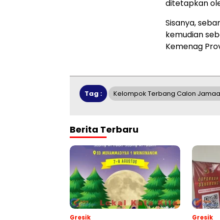
ditetapkan ol
Sisanya, seba
kemudian seba
Kemenag Provi
Tag :
Kelompok Terbang Calon Jamaah 
Berita Terbaru
Gresik
Gresik