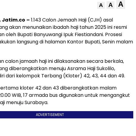
A
A
A
 Jatim.co
–
1.143 Calon Jemaah Haji (CJH) asal
ng akan menunaikan ibadah haji tahun 2025 ini resmi
n oleh Bupati Banyuwangi Ipuk Fiestiandani. Prosesi
akukan langsung di halaman Kantor Bupati, Senin malam
 calon jamaah haji ini dilaksanakan secara berkala,
g diberangkatkan menuju Asrama Haji Sukolilo,
ri dari kelompok Terbang (Kloter) 42, 43, 44 dan 49.
rtama kloter 42 dan 43 diberangkatkan malam
 20.00 WIB, 17 armada bus digunakan untuk mengangkut
aji menuju Surabaya.
ADVERTISEMENT