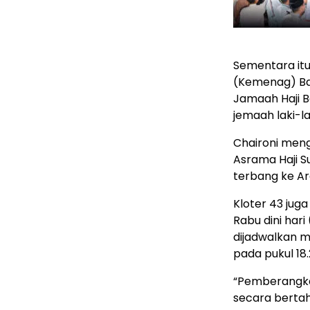
Sementara it
(Kemenag) Ban
Jamaah Haji B
jemaah laki-l
Chaironi meng
Asrama Haji Su
terbang ke Ar
Kloter 43 ju
Rabu dini har
dijadwalkan 
pada pukul 18.
“Pemberangkat
secara bertah