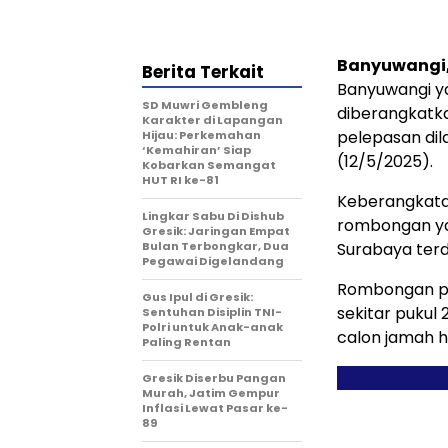
Banyuwangi,
Berita Terkait
Banyuwangi ya
SD Muwri Gembleng
diberangkatka
Karakter di Lapangan
pelepasan dil
Hijau: Perkemahan
‘Kemahiran’ Siap
(12/5/2025).
Kobarkan Semangat
HUT RI ke-81
Keberangkatan
Lingkar Sabu Di Dishub
rombongan yan
Gresik: Jaringan Empat
Bulan Terbongkar, Dua
Surabaya terdi
Pegawai Digelandang
Rombongan pe
Gus Ipul di Gresik:
sekitar pukul
Sentuhan Disiplin TNI-
Polri untuk Anak-anak
calon jamah h
Paling Rentan
Gresik Diserbu Pangan
Murah, Jatim Gempur
Inflasi Lewat Pasar ke-
89