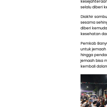
kesejahteraa
selalu diberi
Diakhir sambu
sesama sehing
diberi kemud
kesehatan da
Pemkab Banyu
untuk jemaah 
hingga penda
jemaah bisa m
kembali dala