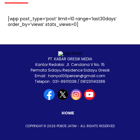
[wpp post_type=’post’ limit=10 range=’last30days’
order_by=’views’ stats_views=0]
PT. KABAR GRESIK MEDIA
Kantor Redaksi: Jl. Cendana V No. 15
Permata Sidayu Residence Sidayu Gresik
Email : hanya100persen@gmail.com
Telepon : 031-99111038 / 081231143386
HOME
COPYRIGHT © 2026 POKO'E JATIM - ALL RIGHTS RESERVED