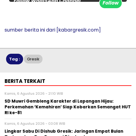
Follow WhatsApp Channel
Follow
www.kabargresik.com untuk
update berita terbaru setiap
hari
sumber berita ini dari
[kabargresik.com]
Tag :
Gresik
BERITA TERKAIT
Kamis, 6 Agustus 2026 - 21:10 WIB
SD Muwri Gembleng Karakter di Lapangan Hijau:
Perkemahan ‘Kemahiran’ Siap Kobarkan Semangat HUT
RI ke-81
Kamis, 6 Agustus 2026 - 03:08 WIB
Lingkar Sabu Di Dishub Gresik: Jaringan Empat Bulan