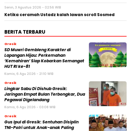
Senin, 3 Agustus 2026 - 02:56 WIB
Ketika ceramah Ustadz kalah lawan scroll Sosmed
BERITA TERBARU
Gresik
SD Muwri Gembleng Karakter di
Lapangan Hijau: Perkemahan
‘Kemahiran’ Siap Kobarkan Semangat
HUT RI ke-81
Kamis, 6 Agu 2026 - 21:10 WIB
Gresik
Lingkar Sabu Di Dishub Gresik:
Jaringan Empat Bulan Terbongkar, Dua
Pegawai Digelandang
Kamis, 6 Agu 2026 - 03:08 WIB
Gresik
Gus Ipul di Gresik: Sentuhan Disiplin
TNI-Polri untuk Anak-anak Paling