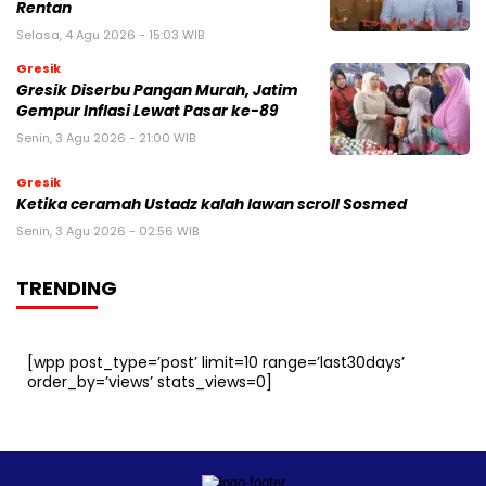
Rentan
Selasa, 4 Agu 2026 - 15:03 WIB
Gresik
Gresik Diserbu Pangan Murah, Jatim
Gempur Inflasi Lewat Pasar ke-89
Senin, 3 Agu 2026 - 21:00 WIB
Gresik
Ketika ceramah Ustadz kalah lawan scroll Sosmed
Senin, 3 Agu 2026 - 02:56 WIB
TRENDING
[wpp post_type=’post’ limit=10 range=’last30days’
order_by=’views’ stats_views=0]