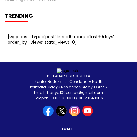
TRENDING
[wpp post_type=’post’ limit=10 range=’last30days’
order_by=’views’ stats_views=0]
PT. KABAR GRESIK MEDIA
Kantor Redaksi: Jl. Cendana V No. 15
Permata Sidayu Residence Sidayu Gresik
Email : hanya100persen@gmail.com
Telepon : 031-99111038 / 081231143386
HOME