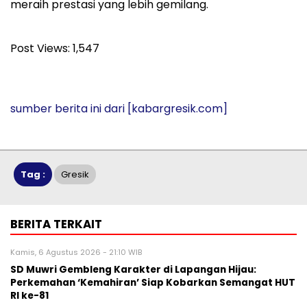
meraih prestasi yang lebih gemilang.
Post Views:
1,547
sumber berita ini dari
[kabargresik.com]
Tag :
Gresik
BERITA TERKAIT
Kamis, 6 Agustus 2026 - 21:10 WIB
SD Muwri Gembleng Karakter di Lapangan Hijau:
Perkemahan ‘Kemahiran’ Siap Kobarkan Semangat HUT
RI ke-81