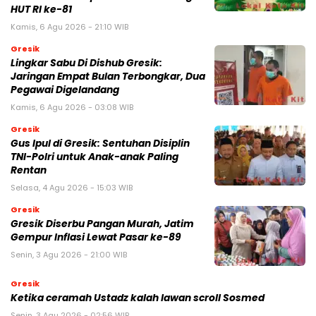
HUT RI ke-81
Kamis, 6 Agu 2026 - 21:10 WIB
Gresik
Lingkar Sabu Di Dishub Gresik:
Jaringan Empat Bulan Terbongkar, Dua
Pegawai Digelandang
Kamis, 6 Agu 2026 - 03:08 WIB
Gresik
Gus Ipul di Gresik: Sentuhan Disiplin
TNI-Polri untuk Anak-anak Paling
Rentan
Selasa, 4 Agu 2026 - 15:03 WIB
Gresik
Gresik Diserbu Pangan Murah, Jatim
Gempur Inflasi Lewat Pasar ke-89
Senin, 3 Agu 2026 - 21:00 WIB
Gresik
Ketika ceramah Ustadz kalah lawan scroll Sosmed
Senin, 3 Agu 2026 - 02:56 WIB