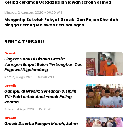
Ketika ceramah Ustadz kalah lawan scroll Sosmed
Minggu, 2 Agustus 2026 - 08:50 WIB
Mengintip Sekolah Rakyat Gresik: Dari Pujian Khofifah
hingga Perang Melawan Perundungan
BERITA TERBARU
Gresik
Lingkar Sabu Di Dishub Gresik:
Jaringan Empat Bulan Terbongkar, Dua
Pegawai Digelandang
Kamis, 6 Agu 2026 - 03:08 WIB
Gresik
Gus Ipul di Gresik: Sentuhan Disiplin
TNI-Polri untuk Anak-anak Paling
Rentan
Selasa, 4 Agu 2026 - 15:03 WIB
Gresik
Gresik Diserbu Pangan Murah, Jatim