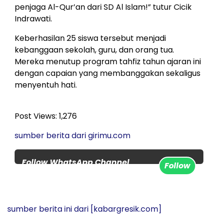
penjaga Al-Qur’an dari SD Al Islam!” tutur Cicik
Indrawati.
Keberhasilan 25 siswa tersebut menjadi
kebanggaan sekolah, guru, dan orang tua.
Mereka menutup program tahfiz tahun ajaran ini
dengan capaian yang membanggakan sekaligus
menyentuh hati.
Post Views:
1,276
sumber berita dari girimu.com
Follow WhatsApp Channel
Follow
www.kabargresik.com untuk
update berita terbaru setiap
hari
sumber berita ini dari
[kabargresik.com]