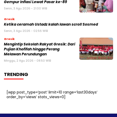
Gempur Inflasi Lewat Pasar ke-89
Senin, 3 Agu 2026 - 21:00 WIB
Gresik
Ketika ceramah Ustadz kalah lawan scroll Sosmed
Senin, 3 Agu 2026 - 02:56 WIB
Gresik
Mengintip Sekolah Rakyat Gresik: Dari
Pujian Khofifah hingga Perang
Melawan Perundungan
Minggu, 2 Agu 2026 - 08:50 WIB
TRENDING
[wpp post_type=’post’ limit=10 range=’last30days’
order_by=’views’ stats_views=0]